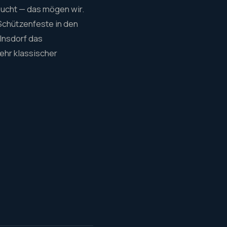
bucht — das mögen wir.
 Schützenfeste in den
lnsdorf das
hr klassischer