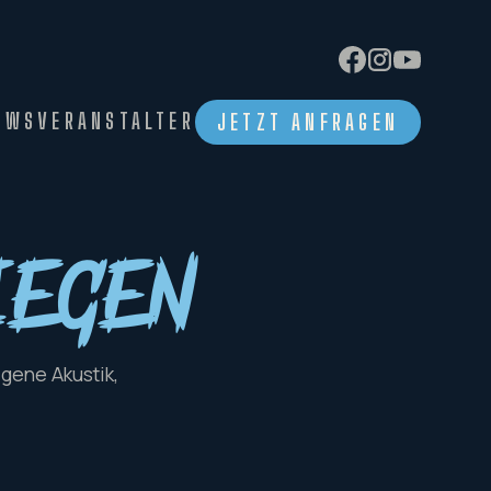
EWS
VERANSTALTER
JETZT ANFRAGEN
iegen
gene Akustik,