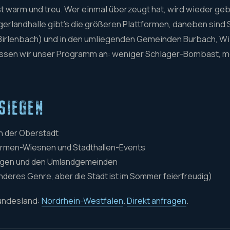
st warm und treu. Wer einmal überzeugt hat, wird wieder ge
gerlandhalle gibt's die größeren Plattformen, daneben sind
Birlenbach) und in den umliegenden Gemeinden Burbach, Wi
ssen wir unser Programm an: weniger Schlager-Bombast, me
SIEGEN
n der Oberstadt
Firmen-Wiesnen und Stadthallen-Events
egen und den Umlandgemeinden
nderes Genre, aber die Stadt ist im Sommer feierfreudig)
Bundesland:
Nordrhein-Westfalen
.
Direkt anfragen
.