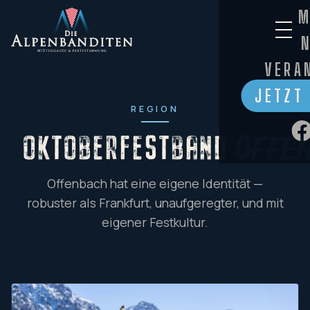
M
VERA
JETZT
REGION
OKTOBERFESTBAND
Offe
Offenbach hat eine eigene Identität —
robuster als Frankfurt, unaufgeregter, und mit
eigener Festkultur.