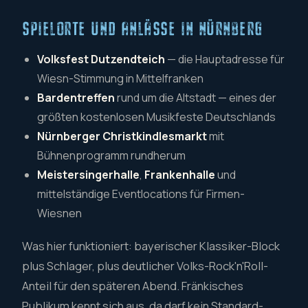
SPIELORTE UND ANLÄSSE IN NÜRNBERG
Volksfest Dutzendteich
— die Hauptadresse für
Wiesn-Stimmung in Mittelfranken
Bardentreffen
rund um die Altstadt — eines der
größten kostenlosen Musikfeste Deutschlands
Nürnberger Christkindlesmarkt
mit
Bühnenprogramm rundherum
Meistersingerhalle
,
Frankenhalle
und
mittelständige Eventlocations für Firmen-
Wiesnen
Was hier funktioniert: bayerischer Klassiker-Block
plus Schlager, plus deutlicher Volks-Rock'n'Roll-
Anteil für den späteren Abend. Fränkisches
Publikum kennt sich aus, da darf kein Standard-