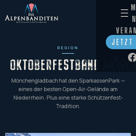
M
VERA
JETZT
REGION
OKTOBERFESTBAND
Mönc
Mönchengladbach hat den SparkassenPark —
eines der besten Open-Air-Gelände am
Niederrhein. Plus eine starke Schützenfest-
Tradition.