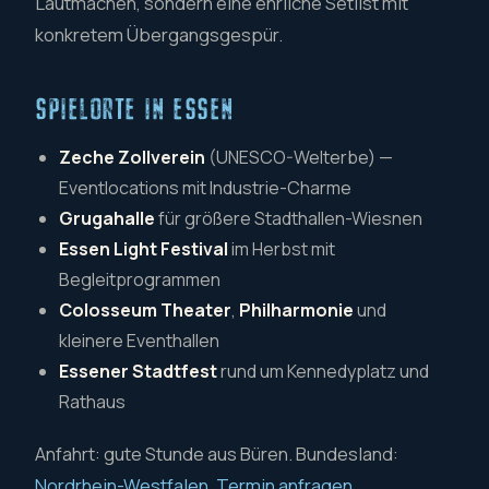
Lautmachen, sondern eine ehrliche Setlist mit
konkretem Übergangsgespür.
SPIELORTE IN ESSEN
Zeche Zollverein
(UNESCO-Welterbe) —
Eventlocations mit Industrie-Charme
Grugahalle
für größere Stadthallen-Wiesnen
Essen Light Festival
im Herbst mit
Begleitprogrammen
Colosseum Theater
,
Philharmonie
und
kleinere Eventhallen
Essener Stadtfest
rund um Kennedyplatz und
Rathaus
Anfahrt: gute Stunde aus Büren. Bundesland:
Nordrhein-Westfalen
.
Termin anfragen
.