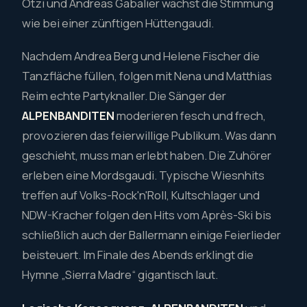
Ötzi und Andreas Gabalier wächst die Stimmung
wie bei einer zünftigen Hüttengaudi.
Nachdem Andrea Berg und Helene Fischer die
Tanzfläche füllen, folgen mit Nena und Matthias
Reim echte Partyknaller. Die Sänger der
ALPENBANDITEN
moderieren fesch und frech,
provozieren das feierwillige Publikum. Was dann
geschieht, muss man erlebt haben. Die Zuhörer
erleben eine Mordsgaudi. Typische Wiesnhits
treffen auf Volks-Rock'n'Roll, Kultschlager und
NDW-Kracher folgen den Hits vom Après-Ski bis
schließlich auch der Ballermann einige Feierlieder
beisteuert. Im Finale des Abends erklingt die
Hymne „Sierra Madre“ gigantisch laut.