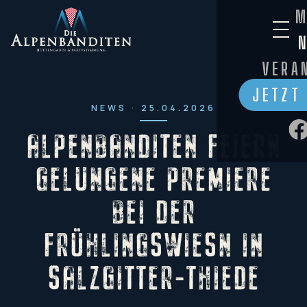
M
VERA
JETZT
NEWS · 25.04.2026
ALPENBANDITEN FEIERN
GELUNGENE PREMIERE
BEI DER
FRÜHLINGSWIESN IN
SALZGITTER-THIEDE